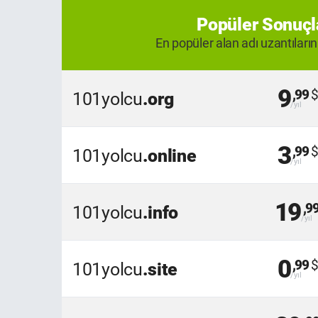
Popüler Sonuçl
En popüler alan adı uzantıların
9
,99
101yolcu
.org
3
,99
101yolcu
.online
19
,9
101yolcu
.info
0
,99
101yolcu
.site