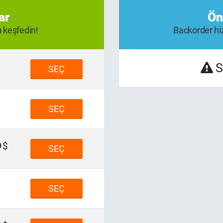
ar
Ön
ı keşfedin!
Backorder hiz
S
SEÇ
SEÇ
9
SEÇ
SEÇ