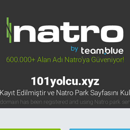
600.000+ Alan Adı Natro’ya Güveniyor!
101yolcu.xyz
Kayıt Edilmiştir ve Natro Park Sayfasını Ku
 domain has been registered and using Natro park ser