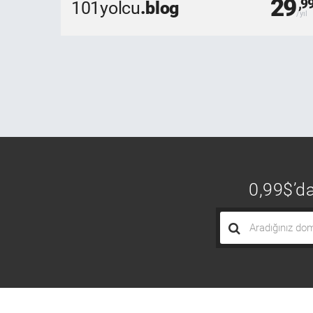
29
,9
101yolcu
.blog
0,99$’da